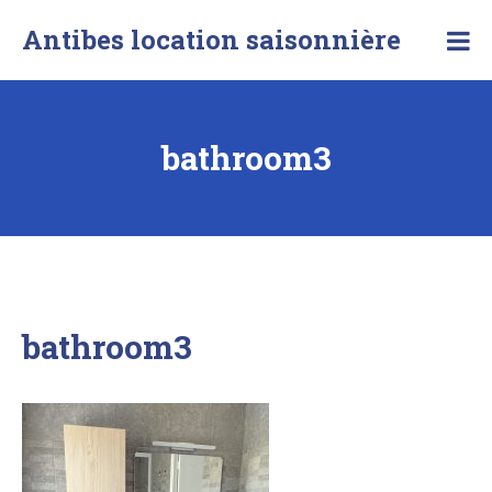
Skip
Antibes location saisonnière
to
content
bathroom3
bathroom3