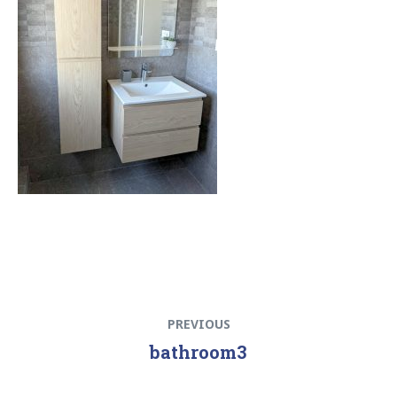
Navigation
Previous
PREVIOUS
de
post:
bathroom3
l’article