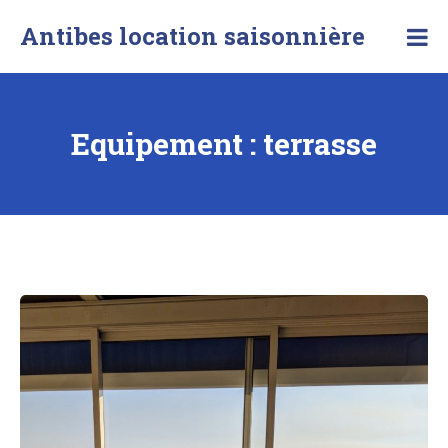
Skip
Antibes location saisonnière
to
content
Equipement :
terrasse